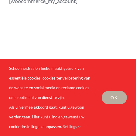
[woocommerce_my_account]
Schoonheidssalon Ineke maakt gebruik van
essentiële cookies, cookies ter verbetering van
Copyright
2026 | Schoonheidssalon Ineke | All Rights
de website en social media en reclame cookies
Reserved |
DPL
OK
om u optimaal van dienst te zijn.
Als u hiermee akkoord gaat, kunt u gewoon
verder gaan. Hier kunt u indien gewenst uw
cookie-instellingen aanpassen.
Settings